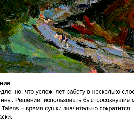
ние
дленно, что усложняет работу в несколько сло
тины. Решение: использовать быстросохнущие 
 Talens – время сушки значительно сократится,
аски.