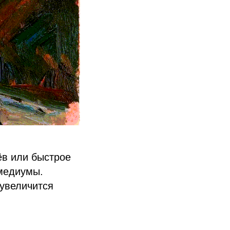
ёв или быстрое
медиумы.
 увеличится