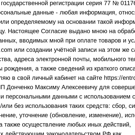
 государственной регистрации серия 77 № 0117
ерсональные данные - любая информация, отно
или определяемому на основании такой инфор
цу. Настоящее Согласие выдано мною на обра
нных, вводимых мной при оплате товаров и усл
ss.com или создании учётной записи на этом же с
тва, адреса электронной почты, мобильного т
ы рождения, а также сведений из краткого опис
яю в свой личный кабинет на сайте https://entr
ИП Донченко Максиму Алексеевичу для соверш
ми персональными данными с использованием 
/или без использования таких средств: сбор, с
нение, уточнение (обновление, изменение), ис
а также осуществление любых иных действий,
х действующим законодательством РФ как