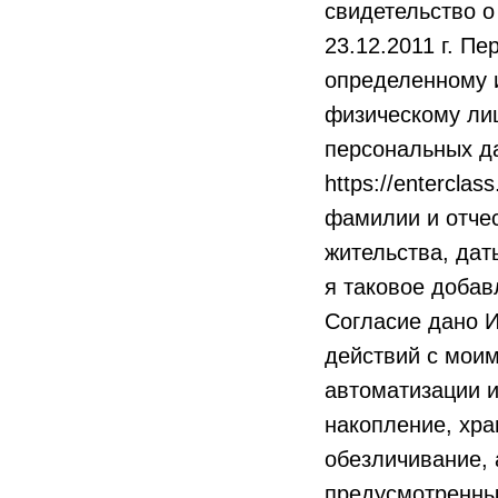
свидетельство о
23.12.2011 г. П
определенному 
физическому ли
персональных да
https://entercla
фамилии и отчес
жительства, дат
я таковое добавл
Согласие дано 
действий с мои
автоматизации и
накопление, хра
обезличивание, 
предусмотренны