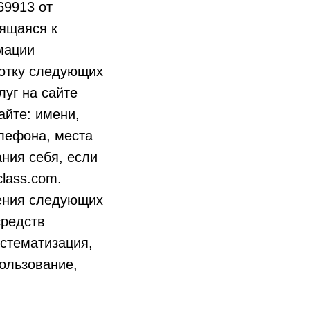
69913 от
сящаяся к
мации
ботку следующих
уг на сайте
айте: имени,
елефона, места
ания себя, если
class.com.
ения следующих
средств
истематизация,
пользование,