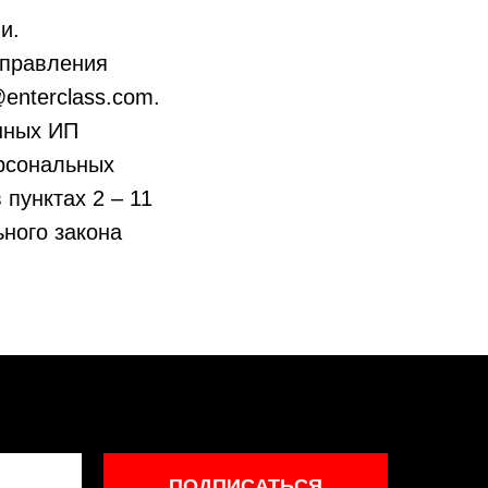
и.
аправления
enterclass.com.
нных ИП
рсональных
 пунктах 2 – 11
ьного закона
ПОДПИСАТЬСЯ